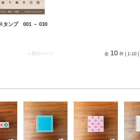
タンプ 001 － 030
10
< 前のページ
全
件 [ 1-10 ]