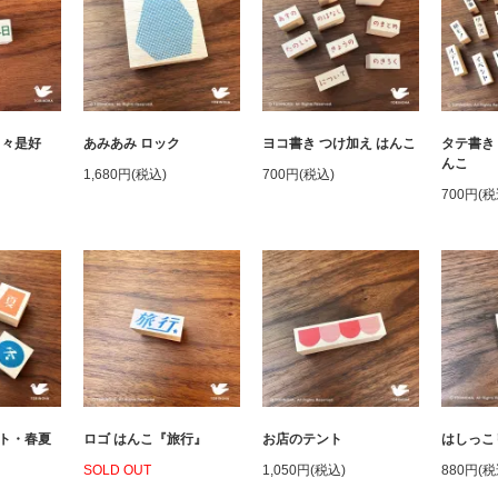
日々是好
あみあみ ロック
ヨコ書き つけ加え はんこ
タテ書き
んこ
1,680円(税込)
700円(税込)
700円(税
ト・春夏
ロゴ はんこ『旅行』
お店のテント
はしっこ
SOLD OUT
1,050円(税込)
880円(税