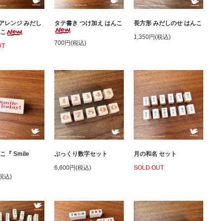
アレンジ みだし
タテ書き つけ加え はんこ
長方形 みだしのせ はんこ
んこ
1,350円(税込)
700円(税込)
UT
『 Smile
ぷっくり数字セット
月の和名 セット
』
6,600円(税込)
SOLD OUT
(税込)