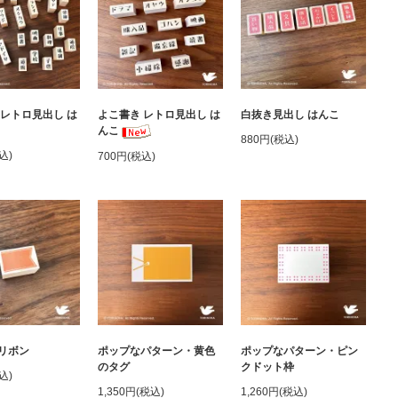
 レトロ見出し は
よこ書き レトロ見出し は
白抜き見出し はんこ
んこ
880円(税込)
込)
700円(税込)
リボン
ポップなパターン・黄色
ポップなパターン・ピン
のタグ
クドット枠
込)
1,350円(税込)
1,260円(税込)