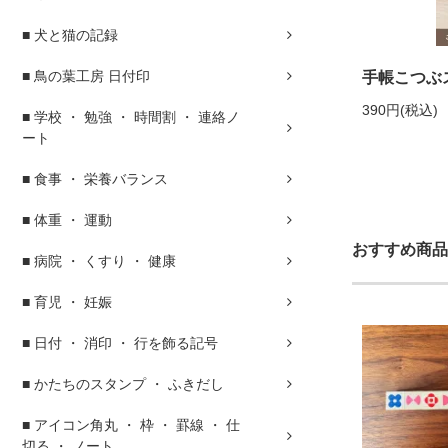
■ 犬と猫の記録
■ 鳥の葉工房 日付印
手帳こつぶス
390円(税込)
■ 学校 ・ 勉強 ・ 時間割 ・ 連絡ノ
ート
■ 食事 ・ 栄養バランス
■ 体重 ・ 運動
おすすめ商品
■ 病院 ・ くすり ・ 健康
■ 育児 ・ 妊娠
■ 日付 ・ 消印 ・ 行を飾る記号
■ かたちのスタンプ ・ ふきだし
■ アイコン角丸 ・ 枠 ・ 罫線 ・ 仕
切る ・ ノート