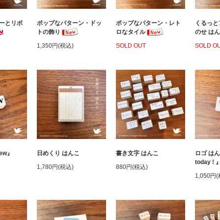
ーとリボ
ポップなパターン・ドッ
ポップなパターン・レト
くるっと
トの飾り
ロなタイル
のせ は
SOLD O
1,350円(税込)
SOLD OUT
ew』
日めくり はんこ
書き文字 はんこ
ロゴ はんこ
today ! 
1,780円(税込)
880円(税込)
1,050円