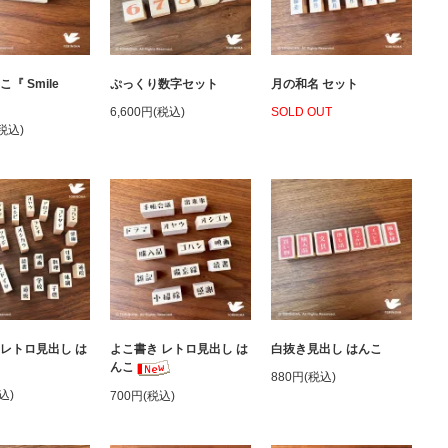
『 Smile
ぷっくり数字セット
月の和名 セット
』
6,600円(税込)
SOLD OUT
(税込)
 レトロ見出し は
よこ書き レトロ見出し は
白抜き見出し はんこ
んこ
880円(税込)
込)
700円(税込)