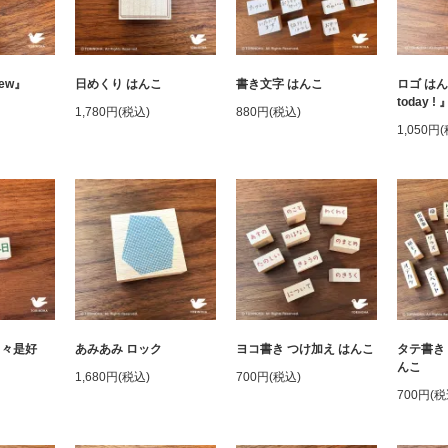
ew』
日めくり はんこ
書き文字 はんこ
ロゴ はんこ
today ! 
1,780円(税込)
880円(税込)
1,050円
日々是好
あみあみ ロック
ヨコ書き つけ加え はんこ
タテ書き
んこ
1,680円(税込)
700円(税込)
700円(税