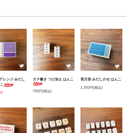
アレンジ みだし
タテ書き つけ加え はんこ
長方形 みだしのせ はんこ
んこ
1,350円(税込)
700円(税込)
UT