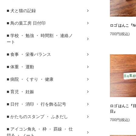
■ 犬と猫の記録
■ 鳥の葉工房 日付印
ロゴ はんこ『N
700円(税込)
■ 学校 ・ 勉強 ・ 時間割 ・ 連絡ノ
ート
■ 食事 ・ 栄養バランス
■ 体重 ・ 運動
■ 病院 ・ くすり ・ 健康
■ 育児 ・ 妊娠
■ 日付 ・ 消印 ・ 行を飾る記号
ロゴ はんこ『
日』
■ かたちのスタンプ ・ ふきだし
700円(税込)
■ アイコン角丸 ・ 枠 ・ 罫線 ・ 仕
切る ・ ノート