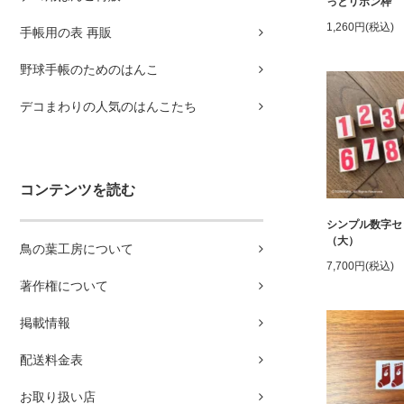
っとリボン枠
1,260円(税込)
手帳用の表 再販
野球手帳のためのはんこ
デコまわりの人気のはんこたち
コンテンツを読む
シンプル数字セ
（大）
鳥の葉工房について
7,700円(税込)
著作権について
掲載情報
配送料金表
お取り扱い店