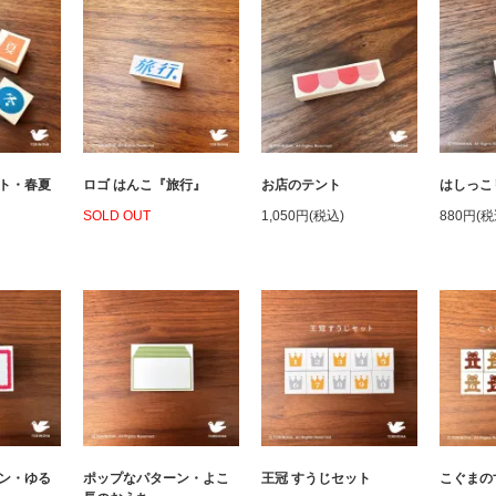
ト・春夏
ロゴ はんこ『旅行』
お店のテント
はしっこ
SOLD OUT
1,050円(税込)
880円(税
ン・ゆる
ポップなパターン・よこ
王冠 すうじセット
こぐまの