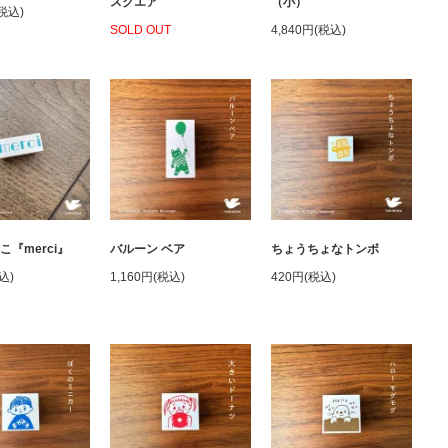
スクエア
（小）
(税込)
SOLD OUT
4,840円(税込)
こ『merci』
バルーン ベア
ちょうちょなトンボ
込)
1,160円(税込)
420円(税込)