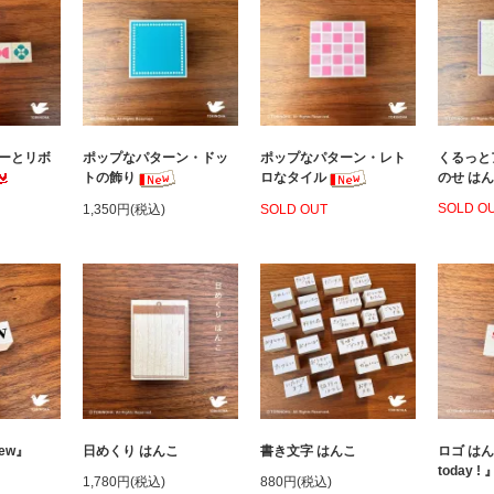
ーとリボ
ポップなパターン・ドッ
ポップなパターン・レト
くるっと
トの飾り
ロなタイル
のせ は
SOLD O
1,350円(税込)
SOLD OUT
ew』
日めくり はんこ
書き文字 はんこ
ロゴ はんこ
today ! 
1,780円(税込)
880円(税込)