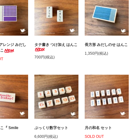
アレンジ みだし
タテ書き つけ加え はんこ
長方形 みだしのせ はんこ
んこ
1,350円(税込)
700円(税込)
UT
『 Smile
ぷっくり数字セット
月の和名 セット
』
6,600円(税込)
SOLD OUT