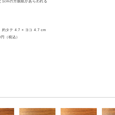
と1cmの方眼紙があらわれる
テ 4.7 × ヨコ 4.7 cm
80円（税込）