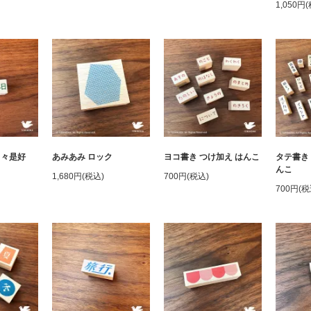
1,050円
日々是好
あみあみ ロック
ヨコ書き つけ加え はんこ
タテ書き
んこ
1,680円(税込)
700円(税込)
700円(税